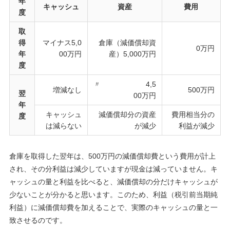
年
キャッシュ
資産
費用
度
取
得
マイナス5,0
倉庫（減価償却資
0万円
年
00万円
産）5,000万円
度
〃 4,5
増減なし
500万円
翌
00万円
年
キャッシュ
減価償却分の資産
費用相当分の
度
は減らない
が減少
利益が減少
倉庫を取得した翌年は、500万円の減価償却費という費用が計上
され、その分利益は減少していますが現金は減っていません。キ
ャッシュの量と利益を比べると、減価償却の分だけキャッシュが
少ないことが分かると思います。このため、利益（税引前当期純
利益）に減価償却費を加えることで、実際のキャッシュの量と一
致させるのです。