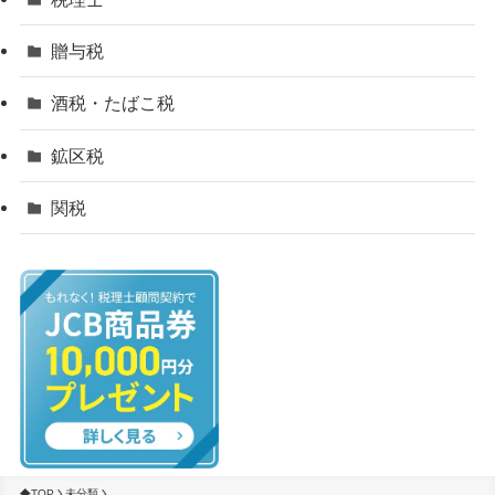
贈与税
酒税・たばこ税
鉱区税
関税
TOP
未分類