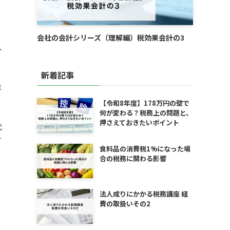
を
会社の会計シリーズ（理解編）税効果会計の3
人
新着記事
ま
【令和8年度】178万円の壁で
何が変わる？税務上の問題と、
押さえておきたいポイント
代
す
食料品の消費税1%になった場
合の税務に関わる影響
法人成りにかかる税務講座 経
費の取扱いその2