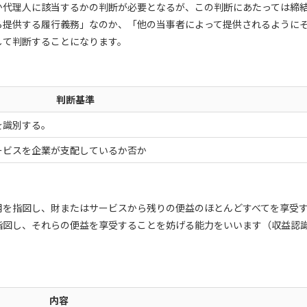
か代理人に該当するかの判断が必要となるが、この判断にあたっては締
ら提供する履行義務」なのか、「他の当事者によって提供されるように
して判断することになります。
判断基準
を識別する。
ービスを企業が支配しているか否か
用を指図し、財またはサービスから残りの便益のほとんどすべてを享受
指図し、それらの便益を享受することを妨げる能力をいいます（収益認
内容