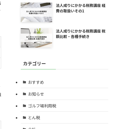
結
法人成りにかかる税務講座 経
そ
費の取扱いその1
法人成りにかかる税務講座 税
額比較・各種手続き
カテゴリー
おすすめ
す
お知らせ
識
ゴルフ場利用税
とん税