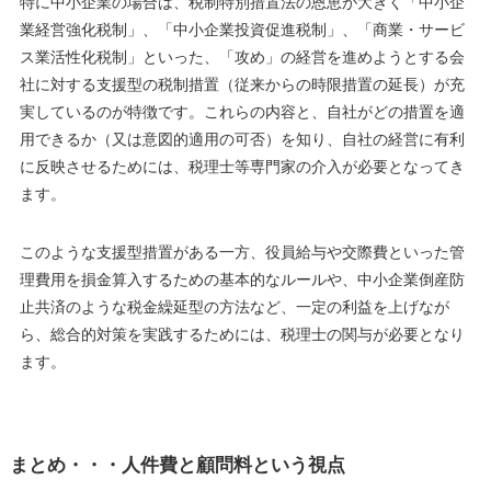
特に中小企業の場合は、税制特別措置法の恩恵が大きく「中小企
業経営強化税制」、「中小企業投資促進税制」、「商業・サービ
ス業活性化税制」といった、「攻め」の経営を進めようとする会
社に対する支援型の税制措置（従来からの時限措置の延長）が充
実しているのが特徴です。これらの内容と、自社がどの措置を適
用できるか（又は意図的適用の可否）を知り、自社の経営に有利
に反映させるためには、税理士等専門家の介入が必要となってき
ます。
このような支援型措置がある一方、役員給与や交際費といった管
理費用を損金算入するための基本的なルールや、中小企業倒産防
止共済のような税金繰延型の方法など、一定の利益を上げなが
ら、総合的対策を実践するためには、税理士の関与が必要となり
ます。
まとめ・・・人件費と顧問料という視点