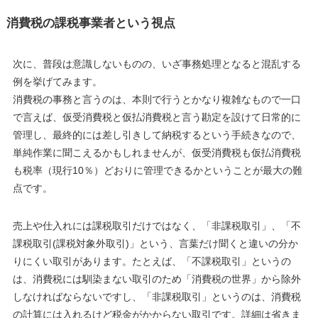
消費税の課税事業者という視点
次に、普段は意識しないものの、いざ事務処理となると混乱する
例を挙げてみます。
消費税の事務と言うのは、本則で行うとかなり複雑なもので一口
で言えば、仮受消費税と仮払消費税と言う勘定を設けて日常的に
管理し、最終的には差し引きして納税するという手続きなので、
単純作業に聞こえるかもしれませんが、仮受消費税も仮払消費税
も税率（現行10％）どおりに管理できるかということが最大の難
点です。
売上や仕入れには課税取引だけではなく、「非課税取引」、「不
課税取引(課税対象外取引)」という、言葉だけ聞くと違いの分か
りにくい取引があります。たとえば、「不課税取引」というの
は、消費税には馴染まない取引のため「消費税の世界」から除外
しなければならないですし、「非課税取引」というのは、消費税
の計算には入れるけど税金がかからない取引です。詳細は省きま