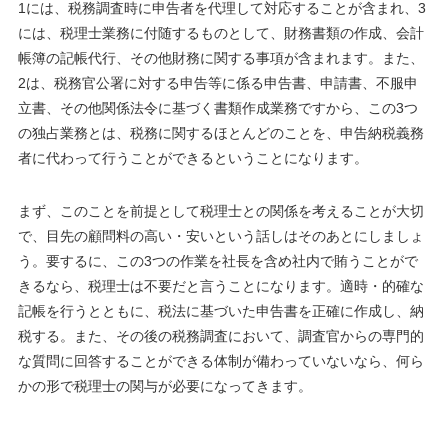
1には、税務調査時に申告者を代理して対応することが含まれ、3
には、税理士業務に付随するものとして、財務書類の作成、会計
帳簿の記帳代行、その他財務に関する事項が含まれます。また、
2は、税務官公署に対する申告等に係る申告書、申請書、不服申
立書、その他関係法令に基づく書類作成業務ですから、この3つ
の独占業務とは、税務に関するほとんどのことを、申告納税義務
者に代わって行うことができるということになります。
まず、このことを前提として税理士との関係を考えることが大切
で、目先の顧問料の高い・安いという話しはそのあとにしましょ
う。要するに、この3つの作業を社長を含め社内で賄うことがで
きるなら、税理士は不要だと言うことになります。適時・的確な
記帳を行うとともに、税法に基づいた申告書を正確に作成し、納
税する。また、その後の税務調査において、調査官からの専門的
な質問に回答することができる体制が備わっていないなら、何ら
かの形で税理士の関与が必要になってきます。