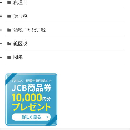
税理士
贈与税
酒税・たばこ税
鉱区税
関税