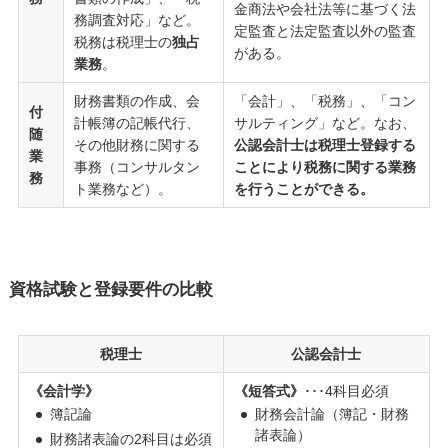
金商法や会社法等に基づく法
務調査対応」など。
定監査と法定監査以外の監査
税務は税理士の
独占
がある。
業務
。
財務書類の作成、会
「会計」、「税務」、「コン
付
計帳簿の記帳代行、
サルティング」など。なお、
随
その他財務に関する
公認会計士は税理士登録する
業
事務（コンサルタン
ことにより税務に関する業務
務
ト業務など）。
を行うことができる。
資格試験と登録要件の比較
税理士
公認会計士
《会計学》
《短答式》
･･･4科目必須
簿記論
財務会計論（簿記・財務
諸表論）
財務諸表論の2科目は必須