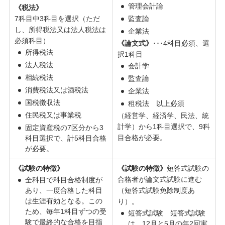
管理会計論
《税法》
7科目中3科目を選択（ただ
監査論
し、所得税法又は法人税法は
企業法
必須科目）
《論文式》
･･･4科目必須、選
所得税法
択1科目
法人税法
会計学
相続税法
監査論
消費税法又は酒税法
企業法
国税徴収法
租税法 以上必須
住民税又は事業税
（経営学、経済学、民法、統
計学）から1科目選択で、9科
固定資産税の7区分から3
目合格が必要。
科目選択で、計5科目合格
が必要。
《試験の特徴》
《試験の特徴》
短答式試験の
合格者が論文式試験に進む
全科目で科目合格制度が
あり、一度合格した科目
（短答式試験免除制度あ
は生涯有効となる。この
り）。
ため、毎年1科目ずつの受
短答式試験 短答式試験
験で最終的な合格を目指
は、12月と5月の年2回実