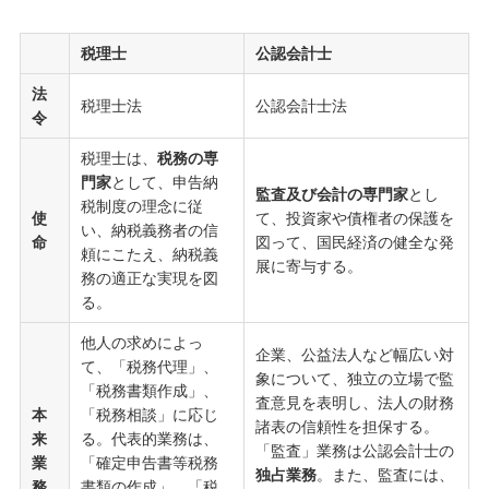
税理士
公認会計士
法
税理士法
公認会計士法
令
税理士は、
税務の専
門家
として、申告納
監査及び会計の専門家
とし
税制度の理念に従
使
て、投資家や債権者の保護を
い、納税義務者の信
命
図って、国民経済の健全な発
頼にこたえ、納税義
展に寄与する。
務の適正な実現を図
る。
他人の求めによっ
企業、公益法人など幅広い対
て、「税務代理」、
象について、独立の立場で監
「税務書類作成」、
査意見を表明し、法人の財務
本
「税務相談」に応じ
諸表の信頼性を担保する。
来
る。代表的業務は、
「監査」業務は公認会計士の
業
「確定申告書等税務
独占業務
。また、監査には、
務
書類の作成」、「税