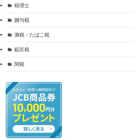
税理士
贈与税
酒税・たばこ税
鉱区税
関税