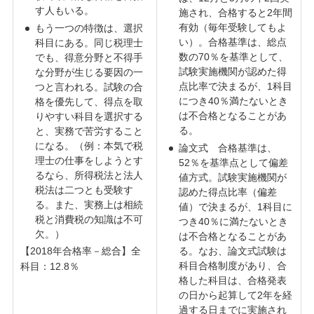
す人もいる。
施され、合格すると2年間
有効（毎年受験してもよ
もう一つの特徴は、選択
い）。合格基準は、総点
科目にある。同じ税理士
数の70％を基準として、
でも、得意分野と不得手
試験実施機関が認めた得
な分野が生じる要因の一
点比率で決まるが、1科目
つと言われる。試験の合
につき40％満たないとき
格を優先して、得点を取
は不合格となることがあ
りやすい科目を選択する
る。
と、実務で苦労すること
になる。（例：本気で税
論文式 合格基準は、
理士の仕事をしようとす
52％を基準点として偏差
るなら、所得税法と法人
値方式。試験実施機関が
税法は二つとも受験す
認めた得点比率（偏差
る。また、実務上は相続
値）で決まるが、1科目に
税と消費税の知識は不可
つき40％に満たないとき
欠。）
は不合格となることがあ
【2018年合格率－総合】全
る。なお、論文式試験は
科目合格制度があり、合
科目：12.8％
格した科目は、合格発表
の日から起算して2年を経
過する日までに実施され