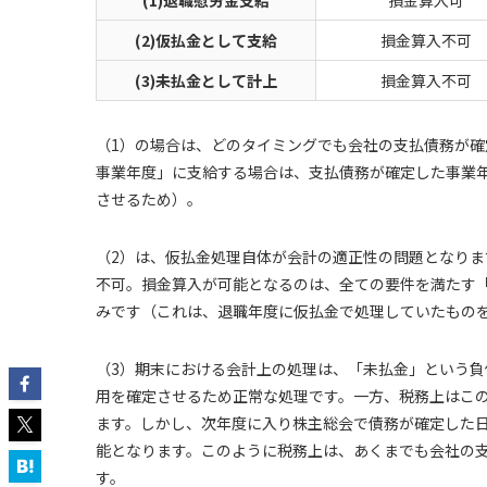
(1)退職慰労金支給
損金算入可
(2)仮払金として支給
損金算入不可
(3)未払金として計上
損金算入不可
（1）の場合は、どのタイミングでも会社の支払債務が
事業年度」に支給する場合は、支払債務が確定した事業
させるため）。
（2）は、仮払金処理自体が会計の適正性の問題となり
不可。損金算入が可能となるのは、全ての要件を満たす
みです（これは、退職年度に仮払金で処理していたもの
（3）期末における会計上の処理は、「未払金」という
用を確定させるため正常な処理です。一方、税務上はこ
ます。しかし、次年度に入り株主総会で債務が確定した
能となります。このように税務上は、あくまでも会社の
す。