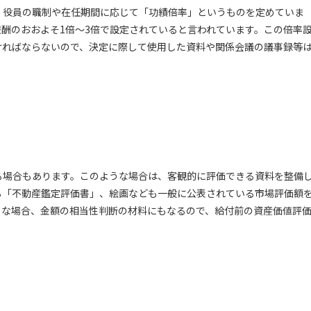
、役員の職制や在任期間に応じて「功績倍率」というものを定めていま
酬のおおよそ1倍～3倍で設定されていると言われています。この倍率
ければならないので、決定に際して使用した資料や関係会議の議事録等
る場合もあります。このような場合は、客観的に評価できる資料を整備
る「不動産鑑定評価書」、絵画なども一般に公表されている市場評価額
うな場合、金額の相当性判断の材料にもなるので、給付前の資産価値評