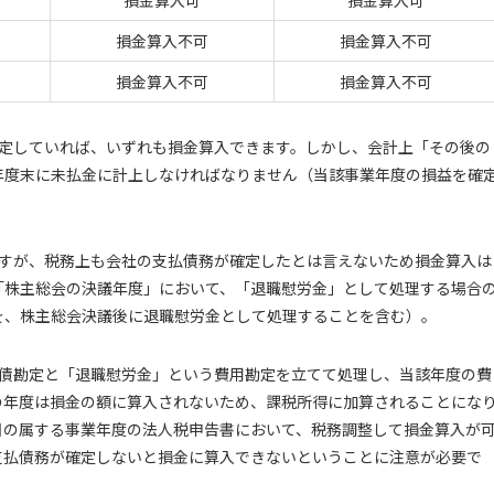
損金算入可
損金算入可
損金算入不可
損金算入不可
損金算入不可
損金算入不可
確定していれば、いずれも損金算入できます。しかし、会計上「その後の
年度末に未払金に計上しなければなりません（当該事業年度の損益を確
ますが、税務上も会社の支払債務が確定したとは言えないため損金算入は
「株主総会の決議年度」において、「退職慰労金」として処理する場合
を、株主総会決議後に退職慰労金として処理することを含む）。
負債勘定と「退職慰労金」という費用勘定を立てて処理し、当該年度の費
の年度は損金の額に算入されないため、課税所得に加算されることにな
日の属する事業年度の法人税申告書において、税務調整して損金算入が
支払債務が確定しないと損金に算入できないということに注意が必要で