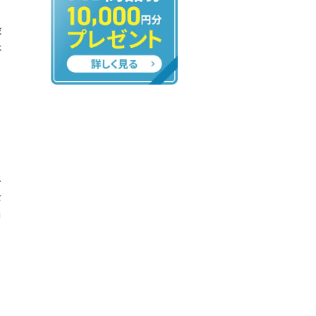
設
は
し
を
価