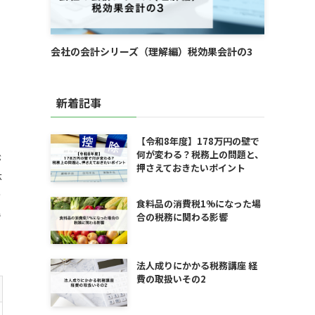
会社の会計シリーズ（理解編）税効果会計の3
新着記事
【令和8年度】178万円の壁で
何が変わる？税務上の問題と、
が
押さえておきたいポイント
体
の
食料品の消費税1%になった場
理
合の税務に関わる影響
法人成りにかかる税務講座 経
費の取扱いその2