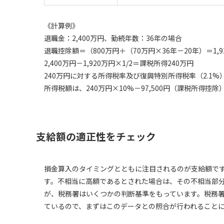
《計算例》
退職金：2,400万円、勤続年数：36年の場合
退職控除額＝（800万円＋（70万円×36年－20年）＝1,9
2,400万円－1,920万円×1/2＝課税所得240万円
240万円に対する所得税率及び復興特別所得税率（2.1
所得税額は、240万円×10%－97,500円（課税所得控除）＝1
支給額の適正性をチェック
損金算入のタイミングとともに注目されるのが支給額で
す。不相当に高額であるとされた場合は、その不相当部
が、税務署はいくつかの判断基準をもっています。税務
ているので、まずはこのデータとの照合が行われること