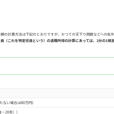
除額の計算方法は下記のとおりですが、かつての天下り問題などへの批
の役員（これを特定役員という）の退職所得の計算にあっては、2分の1規
満たない場合は80万円）
数－20年））