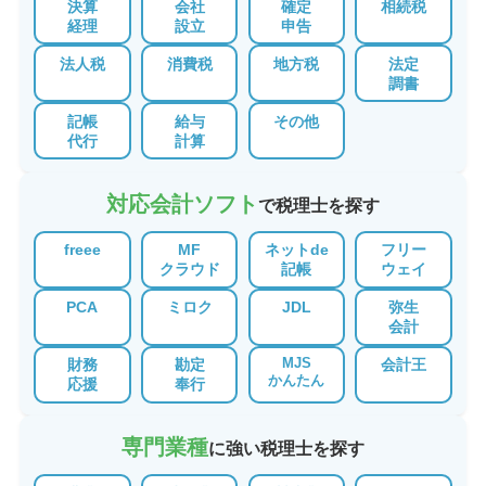
決算
会社
確定
相続税
経理
設立
申告
法人税
消費税
地方税
法定
調書
記帳
給与
その他
代行
計算
対応会計ソフト
で税理士を探す
freee
MF
ネットde
フリー
クラウド
記帳
ウェイ
PCA
ミロク
JDL
弥生
会計
MJS
財務
勘定
会計王
かんたん
応援
奉行
専門業種
に強い税理士を探す