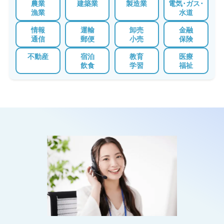
農業
建築業
製造業
電気･ガス･
漁業
水道
情報
運輸
卸売
金融
通信
郵便
小売
保険
不動産
宿泊
教育
医療
飲食
学習
福祉