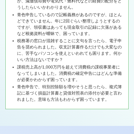
が、減価償却費や電気代・燃料代などの経費の配分をど
うしたらいいかわかりません。
青色申告しているので記帳義務があるのですが、ほとん
どできていません。年に2回ぐらい整理しようとするの
ですが、領収書はあっても現金取引の記録に欠落がある
など根拠資料が曖昧で、困っています。
税務署の窓口が混雑することに文句を言ったら、電子申
告を奨められました。収支計算書作るだけでも大変なの
に、苦手なパソコンを使えといわれても困ります。何か
いい方法はないですか？
課税売上高が1,000万円を超えて消費税の課税事業者に
なってしまいました。消費税の確定申告にはどんな準備
が必要かわからず困っています。
青色申告で、特別控除額を増やそうと思ったら、複式簿
記に基づく損益計算書と貸借対照表の添付が必要と言わ
れました。意味も方法もわからず困っています。