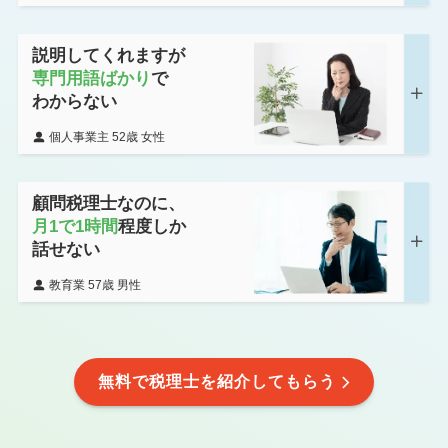
説明してくれますが
専門用語ばかり
で
わからない
個人事業主 52歳 女性
顧問税理士なのに、
月1で1時間
程度しか
話せない
教育業 57歳 男性
無料で税理士を紹介してもらう