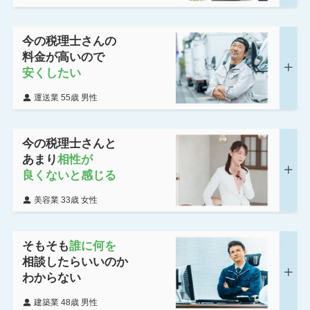
今の税理士さんの
料金が高いので
安くしたい
運送業 55歳 男性
今の税理士さんと
あまり
相性が
良くないと感じる
美容業 33歳 女性
そもそも
誰に何を
相談したらいいのか
わからない
建築業 48歳 男性