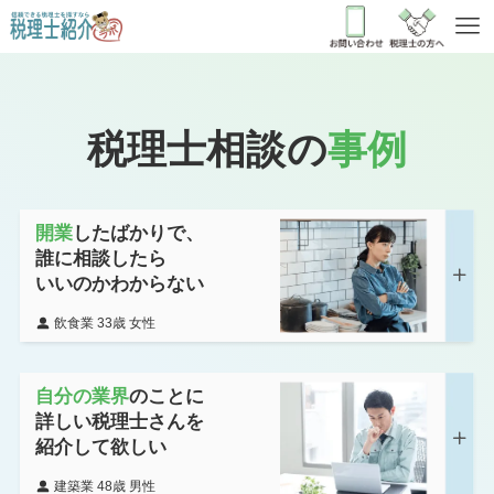
税理士相談の
事例
開業
したばかりで、
誰に相談したら
いいのかわからない
飲食業 33歳 女性
自分の業界
のことに
詳しい税理士さんを
紹介して欲しい
建築業 48歳 男性